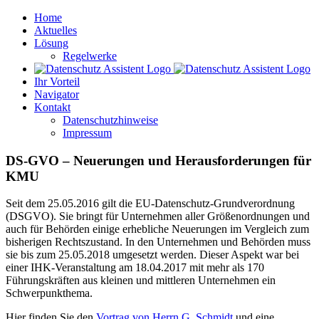
Skip
Home
to
Aktuelles
content
Lösung
Regelwerke
Ihr Vorteil
Navigator
Kontakt
Datenschutzhinweise
Impressum
DS-GVO – Neuerungen und Herausforderungen für
KMU
Seit dem 25.05.2016 gilt die EU-Datenschutz-Grundverordnung
(DSGVO). Sie bringt für Unternehmen aller Größenordnungen und
auch für Behörden einige erhebliche Neuerungen im Vergleich zum
bisherigen Rechtszustand. In den Unternehmen und Behörden muss
sie bis zum 25.05.2018 umgesetzt werden. Dieser Aspekt war bei
einer IHK-Veranstaltung am 18.04.2017 mit mehr als 170
Führungskräften aus kleinen und mittleren Unternehmen ein
Schwerpunkthema.
Hier finden Sie den
Vortrag von Herrn G. Schmidt
und eine